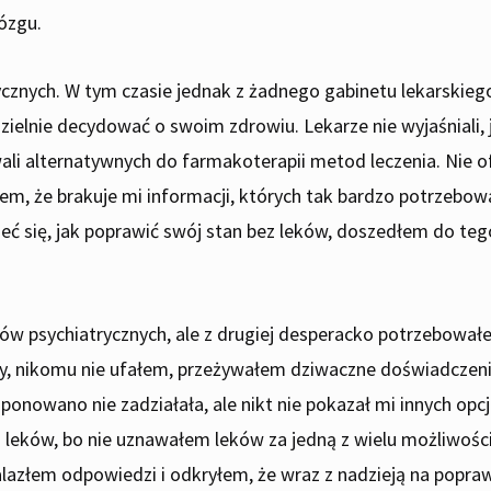
ózgu.
rycznych. W tym czasie jednak z żadnego gabinetu lekarskie
zielnie decydować o swoim zdrowiu. Lekarze nie wyjaśniali, ja
wali alternatywnych do farmakoterapii metod leczenia. Nie
, że brakuje mi informacji, których tak bardzo potrzebowa
 się, jak poprawić swój stan bez leków, doszedłem do teg
ków psychiatrycznych, ale z drugiej desperacko potrzebował
 nikomu nie ufałem, przeżywałem dziwaczne doświadczenia,
oponowano nie zadziałała, ale nikt nie pokazał mi innych op
leków, bo nie uznawałem leków za jedną z wielu możliwośc
azłem odpowiedzi i odkryłem, że wraz z nadzieją na poprawę