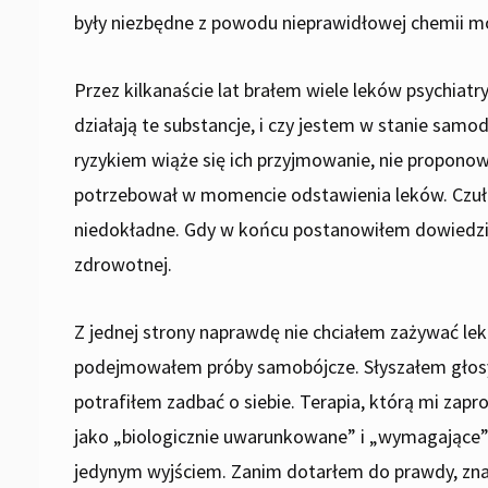
były niezbędne z powodu nieprawidłowej chemii m
Przez kilkanaście lat brałem wiele leków psychiat
działają te substancje, i czy jestem w stanie samod
ryzykiem wiąże się ich przyjmowanie, nie propono
potrzebował w momencie odstawienia leków. Czułem
niedokładne. Gdy w końcu postanowiłem dowiedzieć
zdrowotnej.
Z jednej strony naprawdę nie chciałem zażywać le
podejmowałem próby samobójcze. Słyszałem głosy,
potrafiłem zadbać o siebie. Terapia, którą mi zapr
jako „biologicznie uwarunkowane” i „wymagające” 
jedynym wyjściem. Zanim dotarłem do prawdy, znal