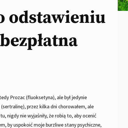
o odstawieniu
 bezpłatna
edy Prozac (fluoksetyna), ale był jedynie
ertralinę), przez kilka dni chorowałem, ale
u, nigdy nie wyjaśniły, że robią to, aby ocenić
em, by uspokoić moje burzliwe stany psychiczne,