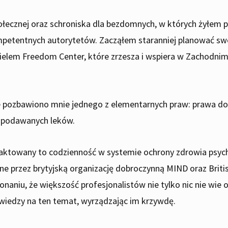
połecznej oraz schroniska dla bezdomnych, w których żyłem 
etentnych autorytetów. Zacząłem staranniej planować swoje
ielem Freedom Center, które zrzesza i wspiera w Zachodnim
że pozbawiono mnie jednego z elementarnych praw: prawa d
z podawanych leków.
traktowany to codzienność w systemie ochrony zdrowia psy
 przez brytyjską organizację dobroczynną MIND oraz British
aniu, że większość profesjonalistów nie tylko nic nie wie 
 wiedzy na ten temat, wyrządzając im krzywdę.