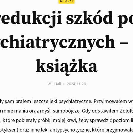
KSIĄŻKI
edukcji szkód p
chiatrycznych –
książka
Will Hall
2024-11-28
gdy sam brałem jeszcze leki psychiatryczne. Przyjmowałem wt
mnie mania oraz myśli samobójcze. Gdy odstawiłem Zoloft (s
, które pobierały próbki mojej krwi, żeby sprawdzić poziom lit
iotyksen) oraz inne leki antypsychotyczne, które przyjmował