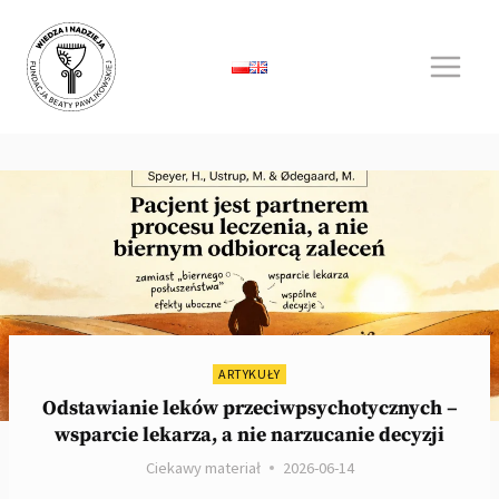
Przejdź
do
treści
ARTYKUŁY
Odstawianie leków przeciwpsychotycznych –
wsparcie lekarza, a nie narzucanie decyzji
Ciekawy materiał
2026-06-14